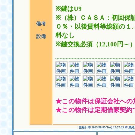
※鍵はU9
※（株）ＣＡＳＡ：初回保
備考
０％・以後賃料等総額の１
・
料なし
設備
※鍵交換必須（12,100円～
★この物件は保証会社への
★この物件は定期借家契約
登録日時 2025/08/05(Tue) 12:57:03
最終更新