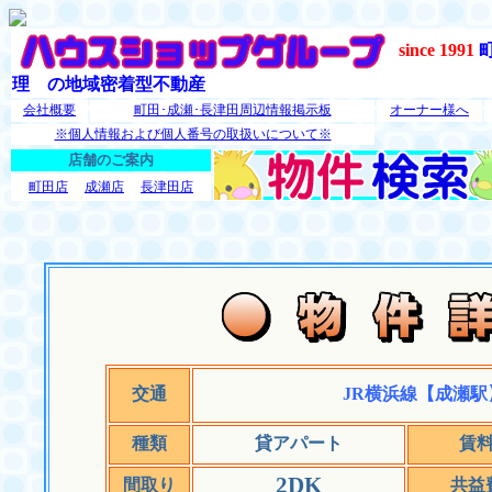
since 1991
理 の地域密着型不動産
会社概要
町田･成瀬･長津田周辺情報掲示板
オーナー様へ
※個人情報および個人番号の取扱いについて※
店舗のご案内
町田店
成瀬店
長津田店
交通
JR横浜線【成瀬駅
種類
貸アパート
賃
2DK
間取り
共益