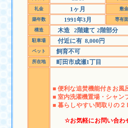
1ヶ月
礼金
敷
1991年3月
築年数
専有
木造 2階建て 2階部分
構造
付近に有 8,000円
駐車場
飼育不可
ペット
町田市成瀬1丁目
所在地
■ 便利な追焚機能付きお風
■ 室内洗濯機置場・シャン
■ 暮らしやすい間取りの２
☆お気軽にお問い合わ