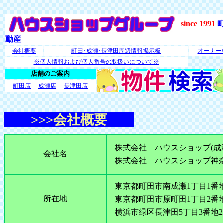
since 1991
動産
会社概要
町田･成瀬･長津田周辺情報掲示板
オーナー
※個人情報および個人番号の取扱いについて※
店舗のご案内
町田店
成瀬店
長津田店
>>>会社概要
株式会社 ハウスショップ(成
会社名
株式会社 ハウスショップ神
東京都町田市南成瀬1丁目1番地
所在地
東京都町田市原町田1丁目2番地
横浜市緑区長津田5丁目3番地2